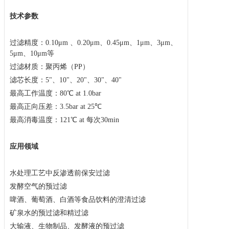
技术
参数
过滤精度：
0.1
0
μm
、
0.2
0
μm
、
0.45μm
、
1μm
、
3μm
、
5μm
、
10μm
等
过滤材质：聚丙烯（
PP）
滤芯长度：
5
"
、
10"
、
20"
、
30"
、
40"
最高工作温度：
80
℃ at 1.0
bar
最高
正向
压差：
3.5
bar
at
2
5℃
最高消毒温度
：
121
℃ at
每次
3
0
min
应用领域
水处理工艺中反渗透前保安过滤
发酵空气的预过滤
啤酒、葡萄酒、白酒等食品饮料的澄清过滤
矿泉水的预过滤和精过滤
大输液、生物制品、发酵液的预过滤