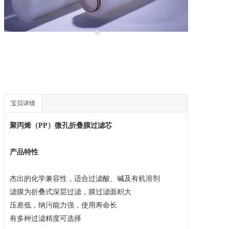
技术工程服
新闻中心
联系我们
宝贝详情
聚丙烯（
PP）
微孔折叠
膜过
滤芯
产品特性
杰出的化学兼容性，适合
过滤
酸、碱及有机溶剂
滤膜为折叠式深层过滤，膜过滤面积大
压差低，纳污能力强，使用寿命长
有多种过滤精度可选择