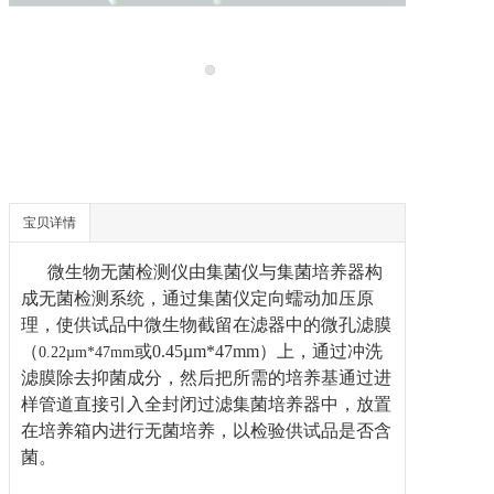
技术工程服
新闻中心
联系我们
宝贝详情
微生物无菌检测仪由集菌仪与集菌培养器构
成无菌检测系统，
通过集菌仪定向蠕动加压原
理，使供试品中微生物截留在滤器中的微孔滤膜
（
或
0.45µm*47mm
）
上，通过冲洗
0.22µm*47mm
滤膜除去抑菌成分，然后把所需的培养基通过进
样管道直接引入全封闭
过滤
集菌培养器中，放置
在培养箱内进行无菌培养
，以检验供试品是否含
菌。